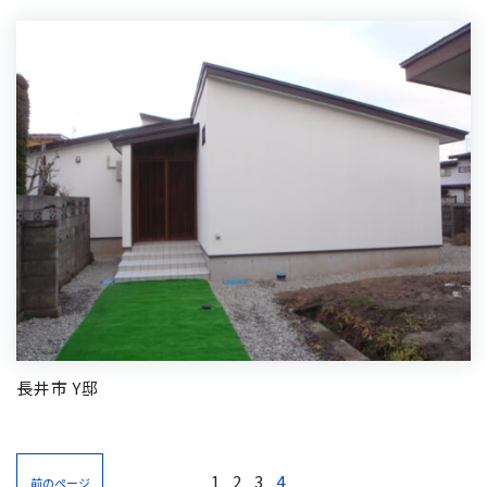
長井市 Y邸
1
2
3
4
前のページ