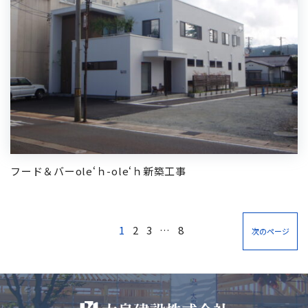
フード＆バーole‘ｈ-ole‘ｈ新築工事
1
2
3
…
8
次のページ