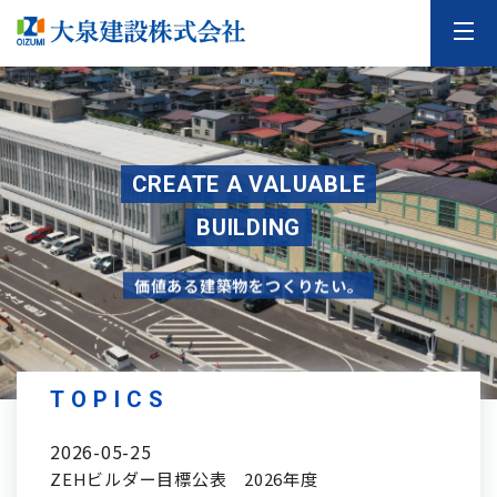
F
O
R
T
H
E
C
O
M
M
U
N
I
T
Y
K
E
T
E
O
P
M
M
A
A
K
K
I
E
N
G
C
R
E
A
T
E
A
V
A
L
U
A
B
L
E
A
N
D
C
U
S
T
O
M
E
R
S
B
U
I
L
D
I
N
G
O
U
R
C
G
U
O
S
O
T
D
O
M
T
H
E
I
R
N
S
G
H
S
A
P
P
Y
価値ある建築物をつくりたい。
TOPICS
2026-05-25
ZEHビルダー目標公表 2026年度