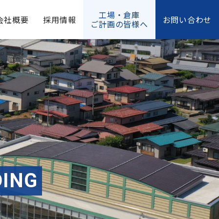
工場・倉庫
会社概要
採用情報
お問い合わせ
ご計画の皆様へ
N
H
D
T
G
A
I
N
O
S
P
G
M
P
Y
E
R
S