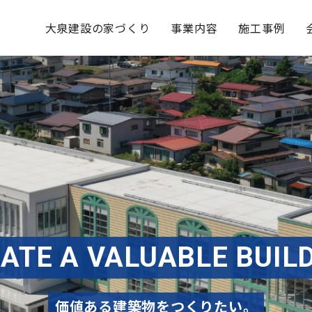
大泉建設の家づくり
事業内容
施工事例
E
E
A
E
A
C
K
P
T
O
E
E
M
M
O
A
A
U
M
K
V
R
U
I
A
N
C
N
L
G
U
U
I
T
S
A
G
Y
T
B
O
O
A
L
O
N
M
E
D
D
E
B
T
R
U
C
H
S
I
U
L
I
S
価値ある建築物をつくりたい。