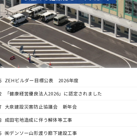
5
ZEHビルダー目標公表 2026年度
2
「健康経営優良法人2026」に認定されました
7
大泉建設災害防止協議会 新年会
8
成田宅地造成に伴う解体等工事
5
㈱デンソー山形渡り廊下建設工事