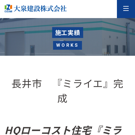
施工実績
WORKS
長井市 『ミライエ』完
成
HQローコスト住宅『ミラ