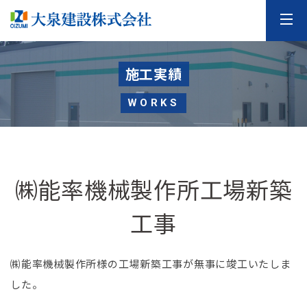
施工実績
WORKS
㈱能率機械製作所工場新築
工事
㈱能率機械製作所様の工場新築工事が無事に竣工いたしま
した。