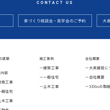
CONTACT US
家づくり相談会・見学会のご予約
大
SS建築
施工事例
会社概要
建築工事
大泉建設に
業内容
一般住宅
会社概要
建築工事
土木工事
SDGsの取
一般住宅
土木工事
不動産